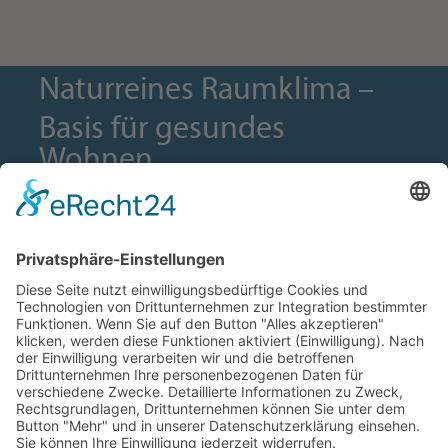
Naturreines Raumklima –
Basis für gesundes
Wohnen.
ADRESSE
Biolehmhaus GmbH
Franklinstraße 66
75173 Pforzheim
KONTAKT
Tel. +49 7231 7760 170
Fax +49 7231 7762 257